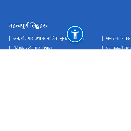
महत्त्वपूर्ण लिङ्कहरू
श्रम, रोजगार तथा सामाजिक सुरक्षा मन्त्रालय
श्रम तथा व्यवस
वैदेशिक रोजगार विभाग
प्रधानमन्त्री तथ
वैदेशिक रोजगार बोर्डको सचिवालय
ई.पि.एस. कोरि
सामाजिक सुरक्षा कोष
कर्मचारी सञ्च
नागरिक लगानी कोष
श्रमसंसार
राष्ट्रिय प्राकृतिक स्रोत तथा वित्त आयोग
भैंसेपाटी, ललि