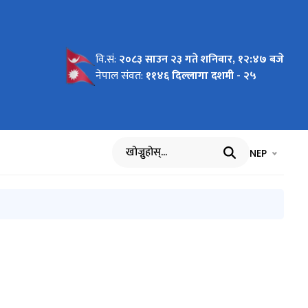
वि.सं:
२०८३ साउन २३ गते शनिबार, १२:४७ बजे
्रम
नेपाल संवत:
११४६ दिल्लागा दशमी - २५
भाषा चयन गर्नुह
भाषा प
NEP
खोज्नुहोस्