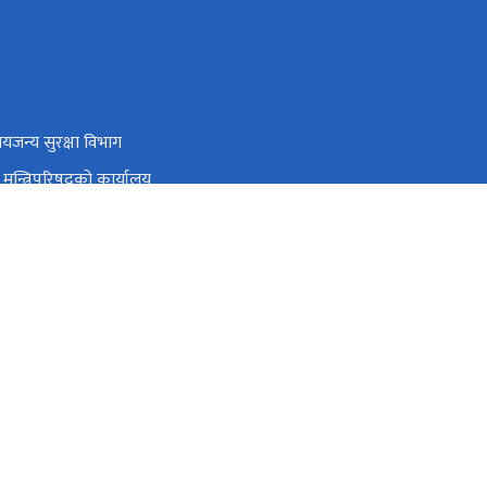
ायजन्य सुरक्षा विभाग
ा मन्त्रिपरिषद्को कार्यालय
या शाखा
य कोष
तपुर
info@oshc.gov.np/oshc.gov.np@gmail.com
०१-५५९०८६०