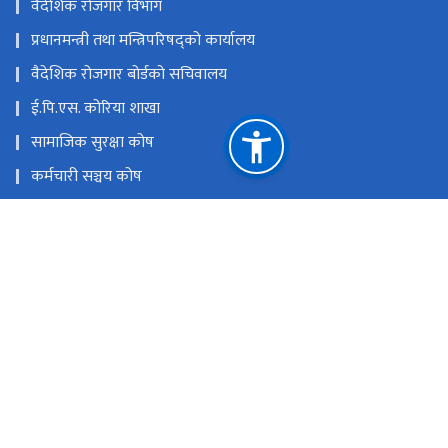
वैदेशिक रोजगार विभाग
प्रधानमन्त्री तथा मन्त्रिपरिषद्को कार्यालय
वैदेशिक रोजगार बोर्डको सचिवालय
ई.पि.एस. कोरिया शाखा
सामाजिक सुरक्षा कोष
कर्मचारी सञ्चय कोष
नागरिक लगानी कोष
श्रमसंसार
राष्ट्रिय प्राकृतिक स्रोत तथा वित्त आयोग
भैंसेपाटी, ललितपुर
info@oshc.gov.np/oshc.gov.np@gmail.com
०१-५५९०८६०